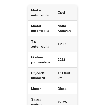
Marka
Opel
automobila
Model
Astra
automobila
Karavan
Tip
1,5 D
automobila
Godina
2022
proizvodnje
Prijeđeni
131,540
kilometri
km
Motor
Diesel
Snaga
90 kW
motora